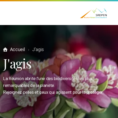
Projets
Missions
Accueil
J'agis
L'équipe
J'agis
Groupes de travail
La Réunion abrite l'une des biodiversités les plus
remarquables de la planète.
Rejoignez celles et ceux qui agissent pour la protéger.