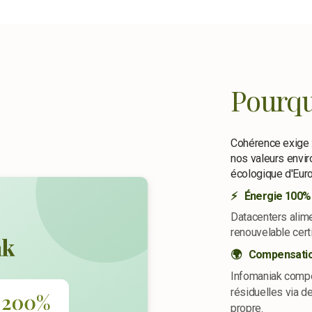
Pourqu
Cohérence exige :
nos valeurs envir
écologique d'Eur
⚡ Énergie 100%
Datacenters alim
renouvelable cert
🌍 Compensatio
Infomaniak compe
résiduelles via de
propre.