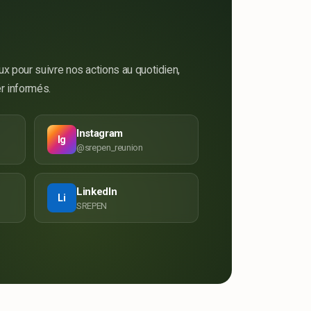
x pour suivre nos actions au quotidien,
r informés.
Instagram
Ig
@srepen_reunion
LinkedIn
Li
SREPEN