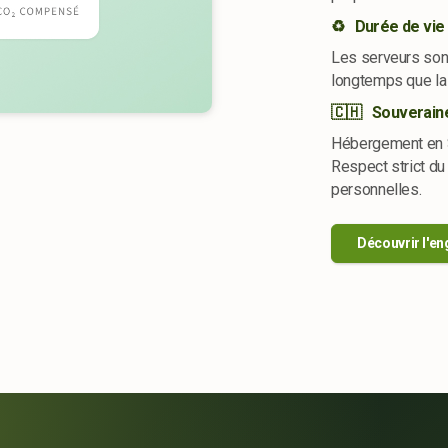
♻️ Durée de vie
Les serveurs sont
longtemps que la
🇨🇭 Souveraine
Hébergement en Su
Respect strict d
personnelles.
Découvrir l'e