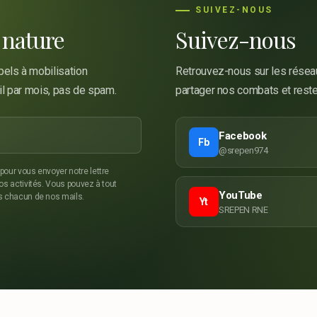
SUIVEZ-NOUS
 nature
Suivez-nous
els à mobilisation
Retrouvez-nous sur les réseau
il par mois, pas de spam.
partager nos combats et reste
Facebook
Fb
@srepen974
our vous envoyer notre lettre
os activités. Vous pouvez à tout
YouTube
s chacun de nos mails.
Yt
SREPEN RNE