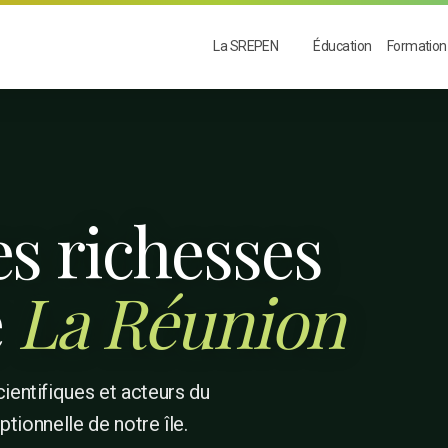
La SREPEN
Éducation
Formation
es richesses
e
La Réunion
ientifiques et acteurs du
ptionnelle de notre île.